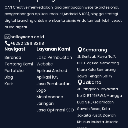
CAN Creative menyediakan jasa pembuatan website profesional,
pengembangan aplikasi mobile (Android & iOS), hingga strategi
digital branding untuk membantu bisnis Anda tumbuh lebih cepat
di era digital.

hallo@can.co.id

+6282 2811 82118
Navigasi
Layanan Kami
Semarang

Jl. Sentyaki Raya No.7,
Beranda
Jasa Pembuatan
Bulu Lor, Kec. Semarang
Tentang Kami
Website
Utara Kota Semarang,
Portofolio
Aplikasi Android
Jawa Tengah 50179
Blog
Aplikasi iOS
Jakarta

Karir
Jasa Pembuatan
Jl. Pangeran Jayakarta
Logo
No.12, RT.15/RW.1, Mangga
Maintenance
Dua Sel., Kecamatan
Jaringan
Sawah Besar, Kota
Jasa Optimasi SEO
Jakarta Pusat, Daerah
Khusus Ibukota Jakarta