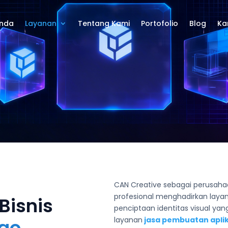
nda
Layanan
Tentang Kami
Portofolio
Blog
Kar
CAN Creative sebagai perusah
profesional menghadirkan laya
Bisnis
penciptaan identitas visual yang
ogo
layanan
jasa pembuatan aplik