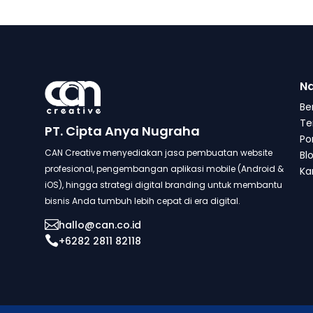
Na
Be
Te
PT. Cipta Anya Nugraha
Po
CAN Creative menyediakan jasa pembuatan website
Bl
profesional, pengembangan aplikasi mobile (Android &
Kar
iOS), hingga strategi digital branding untuk membantu
bisnis Anda tumbuh lebih cepat di era digital.

hallo@can.co.id

+6282 2811 82118