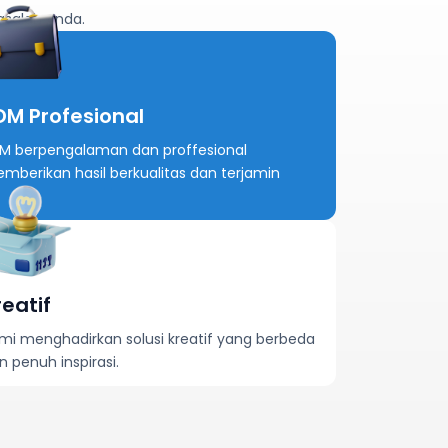
asalah Anda.
DM Profesional
M berpengalaman dan proffesional
mberikan hasil berkualitas dan terjamin
reatif
mi menghadirkan solusi kreatif yang berbeda
n penuh inspirasi.