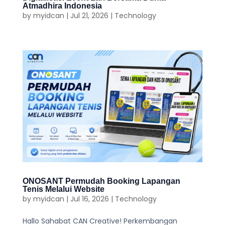
Atmadhira Indonesia
by
myidcan
|
Jul 21, 2026
|
Technology
ONOSANT Permudah Booking Lapangan
Tenis Melalui Website
by
myidcan
|
Jul 16, 2026
|
Technology
Hallo Sahabat CAN Creative! Perkembangan