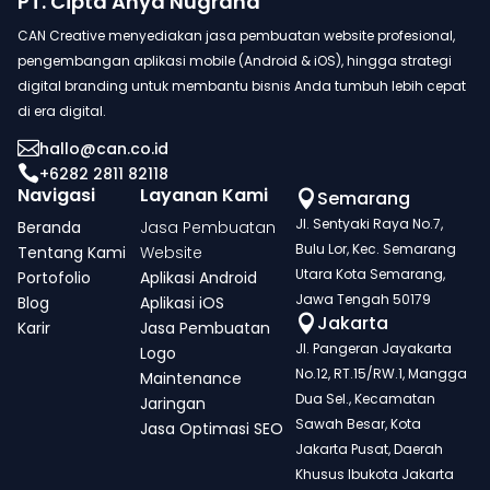
PT. Cipta Anya Nugraha
CAN Creative menyediakan jasa pembuatan website profesional,
pengembangan aplikasi mobile (Android & iOS), hingga strategi
digital branding untuk membantu bisnis Anda tumbuh lebih cepat
di era digital.

hallo@can.co.id

+6282 2811 82118
Navigasi
Layanan Kami
Semarang

Jl. Sentyaki Raya No.7,
Beranda
Jasa Pembuatan
Bulu Lor, Kec. Semarang
Tentang Kami
Website
Utara Kota Semarang,
Portofolio
Aplikasi Android
Jawa Tengah 50179
Blog
Aplikasi iOS
Jakarta

Karir
Jasa Pembuatan
Jl. Pangeran Jayakarta
Logo
No.12, RT.15/RW.1, Mangga
Maintenance
Dua Sel., Kecamatan
Jaringan
Sawah Besar, Kota
Jasa Optimasi SEO
Jakarta Pusat, Daerah
Khusus Ibukota Jakarta