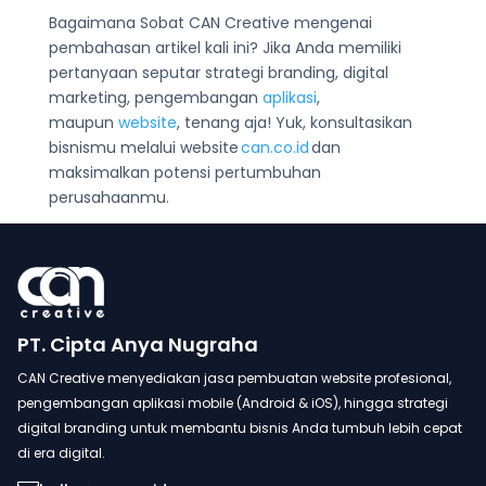
Bagaimana Sobat CAN Creative mengenai
pembahasan artikel kali ini? Jika Anda memiliki
pertanyaan seputar strategi branding, digital
marketing, pengembangan
aplikasi
,
maupun
website
, tenang aja! Yuk, konsultasikan
bisnismu melalui website
can.co.id
dan
maksimalkan potensi pertumbuhan
perusahaanmu.
PT. Cipta Anya Nugraha
CAN Creative menyediakan jasa pembuatan website profesional,
pengembangan aplikasi mobile (Android & iOS), hingga strategi
digital branding untuk membantu bisnis Anda tumbuh lebih cepat
di era digital.