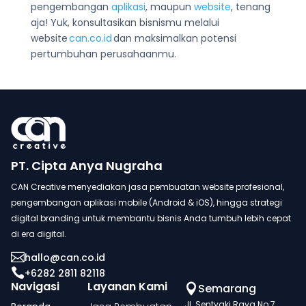
pengembangan
aplikasi
, maupun
website
, tenang
aja! Yuk, konsultasikan bisnismu melalui
website
can.co.id
dan maksimalkan potensi
pertumbuhan perusahaanmu.
PT. Cipta Anya Nugraha
CAN Creative menyediakan jasa pembuatan website profesional,
pengembangan aplikasi mobile (Android & iOS), hingga strategi
digital branding untuk membantu bisnis Anda tumbuh lebih cepat
di era digital.

hallo@can.co.id

+6282 2811 82118
Navigasi
Layanan Kami
Semarang

Jl. Sentyaki Raya No.7,