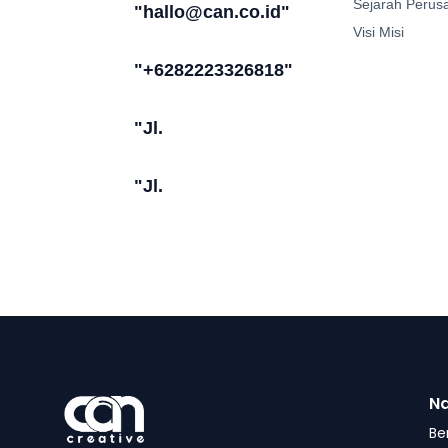
Sejarah Perus
"hallo@can.co.id"
Visi Misi
"+6282223326818"
"Jl.
"Jl.
Na
Be