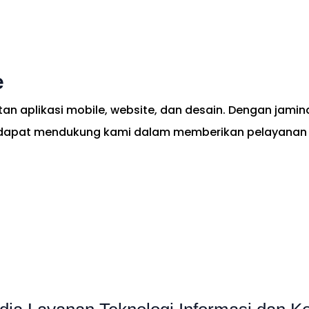
nda
Layanan
Tentang Kami
Portofolio
Blog
Kar
e
an aplikasi mobile, website, dan desain. Dengan jam
n dapat mendukung kami dalam memberikan pelayanan t