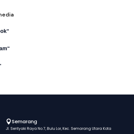
media
ook"
ram"
"
Semarang

Jl. Sentyaki Raya No.7, Bulu Lor, Kec. Semarang Utara Kota