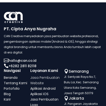
PT. Cipta Anya Nugraha
CAN Creative menyediakan jasa pembuatan website profesional,
pengembangan aplikasi mobile (Android & iOS), hingga strategi
digital branding untuk membantu bisnis Anda tumbuh lebih cepat
di era digital.

hallo@can.co.id

+6282 2811 82118
Navigasi
Layanan Kami
Semarang

Jl. Sentyaki Raya No.7,
Beranda
Jasa Pembuatan
Bulu Lor, Kec. Semarang
Tentang Kami
Website
Utara Kota Semarang,
Portofolio
Aplikasi Android
Jawa Tengah 50179
Blog
Aplikasi iOS
Jakarta

Karir
Jasa Pembuatan
Jl. Pangeran Jayakarta
Logo