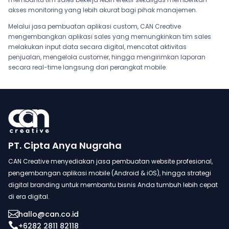
akses monitoring yang lebih akurat bagi pihak manajemen.
Melalui jasa pembuatan aplikasi custom, CAN Creative
mengembangkan aplikasi sales yang memungkinkan tim sales
melakukan input data secara digital, mencatat aktivitas
penjualan, mengelola customer, hingga mengirimkan laporan
secara real-time langsung dari perangkat mobile.
PT. Cipta Anya Nugraha
CAN Creative menyediakan jasa pembuatan website profesional,
pengembangan aplikasi mobile (Android & iOS), hingga strategi
digital branding untuk membantu bisnis Anda tumbuh lebih cepat
di era digital.

hallo@can.co.id

+6282 2811 82118