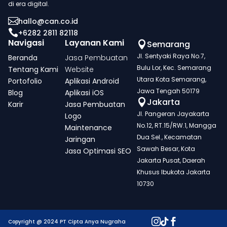
di era digital.

hallo@can.co.id

+6282 2811 82118
Navigasi
Layanan Kami
Semarang

Jl. Sentyaki Raya No.7,
Beranda
Jasa Pembuatan
Bulu Lor, Kec. Semarang
Tentang Kami
Website
Utara Kota Semarang,
Portofolio
Aplikasi Android
Jawa Tengah 50179
Blog
Aplikasi iOS
Jakarta

Karir
Jasa Pembuatan
Jl. Pangeran Jayakarta
Logo
No.12, RT.15/RW.1, Mangga
Maintenance
Dua Sel., Kecamatan
Jaringan
Sawah Besar, Kota
Jasa Optimasi SEO
Jakarta Pusat, Daerah
Khusus Ibukota Jakarta
10730



Copyright @ 2024 PT Cipta Anya Nugraha