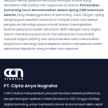
Sebagai bentuk apresiasi terhadap berbagai inovasi yang
dihadirkan oleh institusi dan organisasi di daerah,
Polrestabes
Semarang turut dinominasikan dalam ajang CNN Indonesia
Awards
yang diselenggarakan di Semarang, Jawa Tengah. Ajang
penghargaan berskala nasional ini menjadi salah satu bentuk
pengakuan terhadap upaya inovatif dalam meningkatkan
kualitas pelayanan publik. Kehadiran LIBAS sebagai solusi digital
dalam mendukung keamanan dan pelayanan masyarakat
menjadi bagian penting dari upaya tersebut serta menunjukkan
bagaimana teknologi dapat berperan dalam memperkuat sistem
pelayanan kepolisian yang modern dan responsif.
PT. Cipta Anya Nugraha
CAN Creative menyediakan jasa pembuatan website profesional,
pengembangan aplikasi mobile (Android & iOS), hingga strategi
digital branding untuk membantu bisnis Anda tumbuh lebih cepat