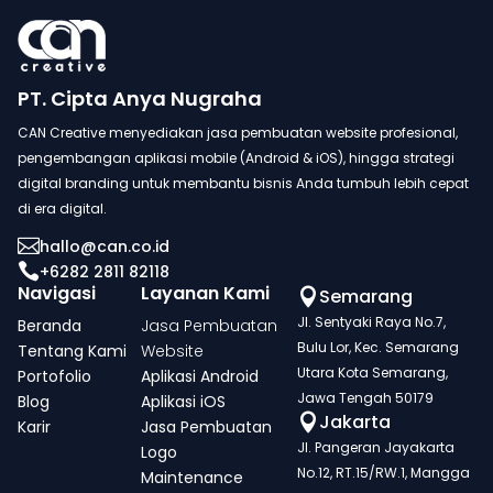
PT. Cipta Anya Nugraha
CAN Creative menyediakan jasa pembuatan website profesional,
pengembangan aplikasi mobile (Android & iOS), hingga strategi
digital branding untuk membantu bisnis Anda tumbuh lebih cepat
di era digital.

hallo@can.co.id

+6282 2811 82118
Navigasi
Layanan Kami
Semarang

Jl. Sentyaki Raya No.7,
Beranda
Jasa Pembuatan
Bulu Lor, Kec. Semarang
Tentang Kami
Website
Utara Kota Semarang,
Portofolio
Aplikasi Android
Jawa Tengah 50179
Blog
Aplikasi iOS
Jakarta

Karir
Jasa Pembuatan
Jl. Pangeran Jayakarta
Logo
No.12, RT.15/RW.1, Mangga
Maintenance