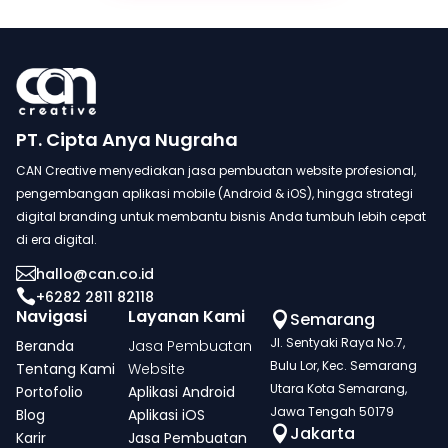
PT. Cipta Anya Nugraha
CAN Creative menyediakan jasa pembuatan website profesional,
pengembangan aplikasi mobile (Android & iOS), hingga strategi
digital branding untuk membantu bisnis Anda tumbuh lebih cepat
di era digital.

hallo@can.co.id

+6282 2811 82118
Navigasi
Layanan Kami
Semarang

Jl. Sentyaki Raya No.7,
Beranda
Jasa Pembuatan
Bulu Lor, Kec. Semarang
Tentang Kami
Website
Utara Kota Semarang,
Portofolio
Aplikasi Android
Jawa Tengah 50179
Blog
Aplikasi iOS
Jakarta

Karir
Jasa Pembuatan