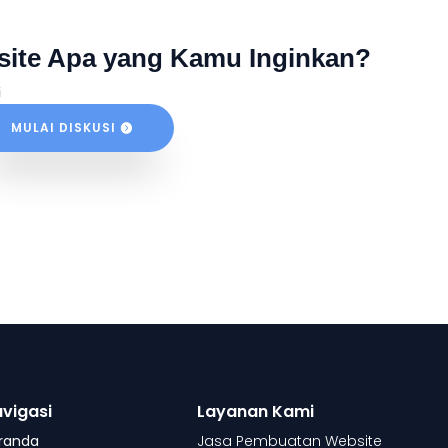
site Apa yang Kamu Inginkan?
i
MULAI DISKUSI
vigasi
Layanan Kami
randa
Jasa Pembuatan Website