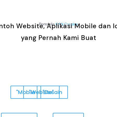
nda
Layanan
Tentang Kami
Portofolio
Blog
Kar
toh Website, Aplikasi Mobile dan Io
Portofolio
CAN Creative
yang Pernah Kami Buat
"Mobile
"Website"
"Desain