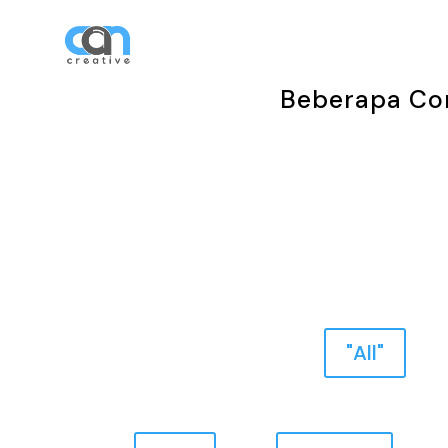
Bera
Beberapa Con
"All"