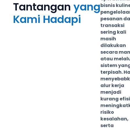
Tantangan
yang
bisnis kuline
pengelolaa
Kami Hadapi
pesanan d
transaksi
sering kali
masih
dilakukan
secara man
atau melalu
sistem yan
terpisah. Hal
menyebab
alur kerja
menjadi
kurang efis
meningkat
risiko
kesalahan,
serta