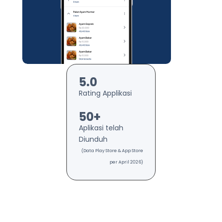
5.0
Rating Applikasi
50+
Aplikasi telah
Diunduh
(Data Play Store & App Store
per April 2026)