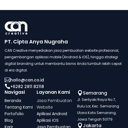
PT. Cipta Anya Nugraha
CAN Creative menyediakan jasa pembuatan website profesional,
pengembangan aplikasi mobile (Android & iOS), hingga strategi
digital branding untuk membantu bisnis Anda tumbuh lebih cepat
di era digital.

hallo@can.co.id

+6282 2811 82118
Navigasi
Layanan Kami
Semarang

Jl. Sentyaki Raya No.7,
Beranda
Jasa Pembuatan
Bulu Lor, Kec. Semarang
Tentang Kami
Website
Utara Kota Semarang,
Portofolio
Aplikasi Android
Jawa Tengah 50179
Blog
Aplikasi iOS
Jakarta

Karir
Jasa Pembuatan