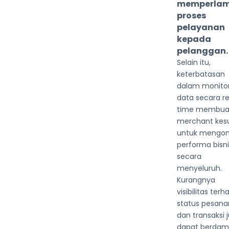
memperla
proses
pelayanan
kepada
pelanggan.
Selain itu,
keterbatasan
dalam monito
data secara re
time membua
merchant kesu
untuk mengon
performa bisni
secara
menyeluruh.
Kurangnya
visibilitas ter
status pesana
dan transaksi 
dapat berdam