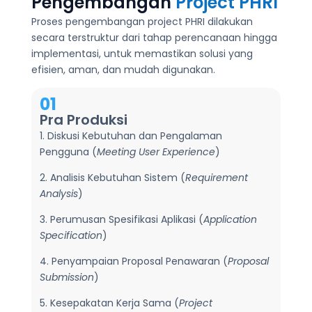
Pengembangan
Project PHRI
Proses pengembangan project PHRI dilakukan
secara terstruktur dari tahap perencanaan hingga
implementasi, untuk memastikan solusi yang
efisien, aman, dan mudah digunakan.
01
Pra Produksi
1. Diskusi Kebutuhan dan Pengalaman
Pengguna (
Meeting User Experience
)
2. Analisis Kebutuhan Sistem (
Requirement
Analysis
)
3. Perumusan Spesifikasi Aplikasi (
Application
Specification
)
4. Penyampaian Proposal Penawaran (
Proposal
Submission
)
5. Kesepakatan Kerja Sama (
Project