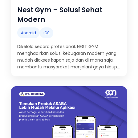
Nest Gym – Solusi Sehat
Modern
Android
iOS
Dikelola secara profesional, NEST GYM
menghadirkan solusi kebugaran modern yang
mudah diakses kapan saja dan di mana saja,
membantu masyarakat menjalani gaya hidup
sehat secara lebih praktis dan terintegrasi.