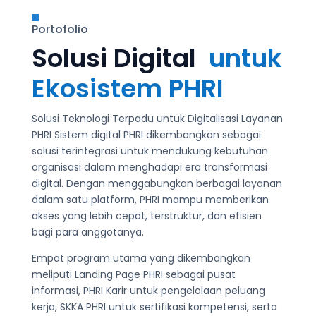

Portofolio
Solusi Digital
untuk
Ekosistem PHRI
Solusi Teknologi Terpadu untuk Digitalisasi Layanan
PHRI
Sistem digital PHRI dikembangkan sebagai
solusi terintegrasi untuk mendukung kebutuhan
organisasi dalam menghadapi era transformasi
digital. Dengan menggabungkan berbagai layanan
dalam satu platform, PHRI mampu memberikan
akses yang lebih cepat, terstruktur, dan efisien
bagi para anggotanya.
Empat program utama yang dikembangkan
meliputi Landing Page PHRI sebagai pusat
informasi, PHRI Karir untuk pengelolaan peluang
kerja, SKKA PHRI untuk sertifikasi kompetensi, serta