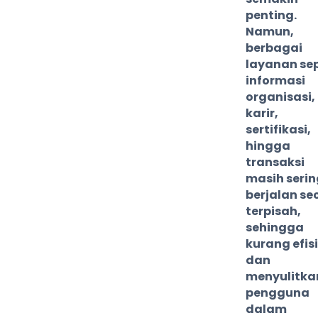
penting.
Namun,
berbagai
layanan sep
informasi
organisasi,
karir,
sertifikasi,
hingga
transaksi
masih serin
berjalan se
terpisah,
sehingga
kurang efis
dan
menyulitka
pengguna
dalam