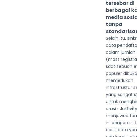
tersebar di
berbagai k
media sosia
tanpa
standarisas
Selain itu, sink
data pendaft
dalam jumlah 
(mass registra
saat sebuah e
populer dibuk
memerlukan
infrastruktur s
yang sangat st
untuk menghin
crash
. Jaktivit
menjawab tan
ini dengan sis
basis data yan
dan kurasi inf