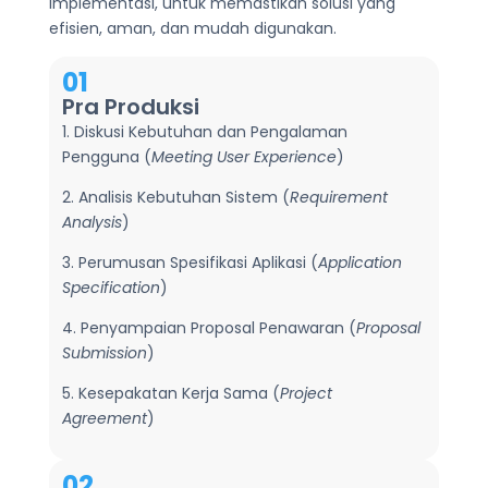
implementasi, untuk memastikan solusi yang
efisien, aman, dan mudah digunakan.
01
Pra Produksi
1.
Diskusi Kebutuhan dan Pengalaman
Pengguna (
Meeting User Experience
)
2.
Analisis Kebutuhan Sistem (
Requirement
Analysis
)
3.
Perumusan Spesifikasi Aplikasi (
Application
Specification
)
4.
Penyampaian Proposal Penawaran (
Proposal
Submission
)
5.
Kesepakatan Kerja Sama (
Project
Agreement
)
02