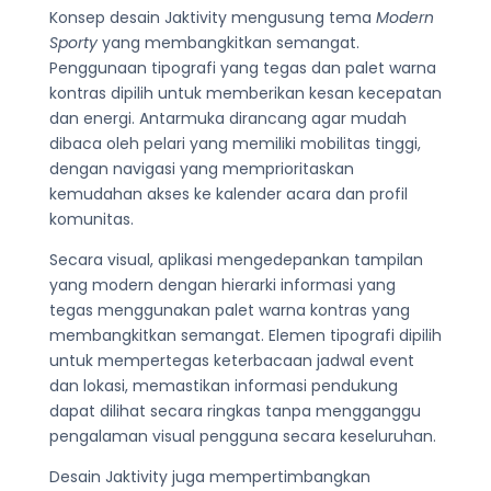
Konsep desain Jaktivity mengusung tema
Modern
Sporty
yang membangkitkan semangat.
Penggunaan tipografi yang tegas dan palet warna
kontras dipilih untuk memberikan kesan kecepatan
dan energi. Antarmuka dirancang agar mudah
dibaca oleh pelari yang memiliki mobilitas tinggi,
dengan navigasi yang memprioritaskan
kemudahan akses ke kalender acara dan profil
komunitas.
Secara visual, aplikasi mengedepankan tampilan
yang modern dengan hierarki informasi yang
tegas menggunakan palet warna kontras yang
membangkitkan semangat. Elemen tipografi dipilih
untuk mempertegas keterbacaan jadwal event
dan lokasi, memastikan informasi pendukung
dapat dilihat secara ringkas tanpa mengganggu
pengalaman visual pengguna secara keseluruhan.
Desain Jaktivity juga mempertimbangkan