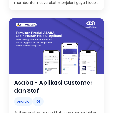
membantu masyarakat menjalani gaya hidup
sehat secara lebih praktis dan terintegrasi.
Asaba - Aplikasi Customer
dan Staf
Android
iOS
Aplikasi customer dan Staf yang memudahkan