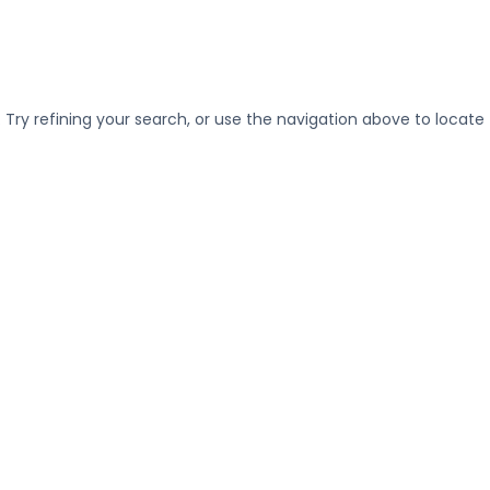
nda
Layanan
Tentang Kami
Portofolio
Blog
Kar
Try refining your search, or use the navigation above to locate