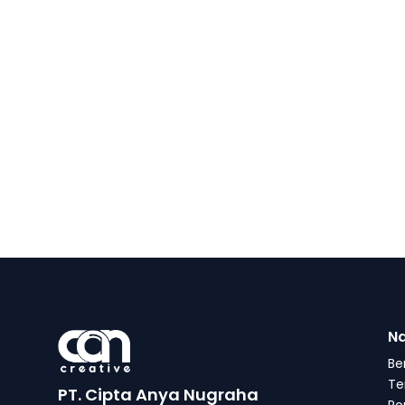
Na
Be
Te
PT. Cipta Anya Nugraha