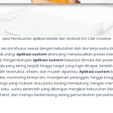
Jasa Pembuatan Aplikasi Mobile dan Android IOS CAN Creative
 secara khusus sesuai dengan kebutuhan dan alur kerja suatu 
ak orang,
aplikasi custom
dirancang menyesuaikan proses inter
nal. Pengembangan
aplikasi custom
biasanya dimulai dari pros
ala yang sering terjadi, hingga target yang ingin dicapai. Setel
h terstruktur, efisien, dan mudah dipantau.
Aplikasi custom
b
ksi, monitoring kinerja tim, manajemen pelanggan, hingga integ
a fungsi yang mubazir atau justru kurang mendukung. Dengan 
 kaku. Justru sistemlah yang dibangun mengikuti kebutuhan bis
el, efektif, dan mampu berkembang seiring pertumbuhan perus